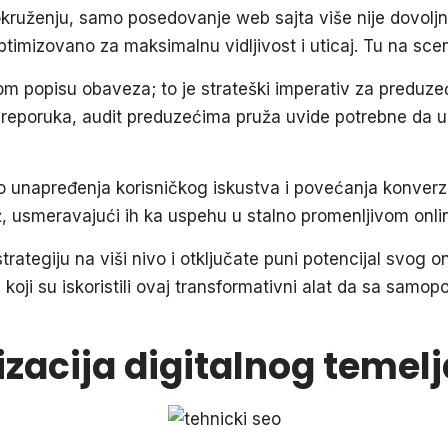
ruženju, samo posedovanje web sajta više nije dovoljno
optimizovano za maksimalnu vidljivost i uticaj. Tu na sc
m popisu obaveza; to je strateški imperativ za preduzeć
 preporuka, audit preduzećima pruža uvide potrebne da 
o unapređenja korisničkog iskustva i povećanja konverzi
ž, usmeravajući ih ka uspehu u stalno promenljivom onli
rategiju na viši nivo i otključate puni potencijal svog o
a koji su iskoristili ovaj transformativni alat da sa sam
zacija digitalnog temelj