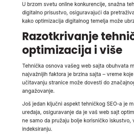
U brzom svetu online konkurencije, snažna teh
digitalno prisustvo, osiguravajući da pretraživa
kako optimizacija digitalnog temelja može ubrza
Razotkrivanje tehnič
optimizacija i više
Tehnička osnova vašeg web sajta obuhvata mno
najvažnijih faktora je brzina sajta – vreme koj
učitavanju stranice može dovesti do značajnog
angažovanje.
Još jedan ključni aspekt tehničkog SEO-a je mo
uređaja, osiguravanje da je vaš web sajt optim
ne samo da pružaju bolje korisničko iskustvo, 
indeksiranju.