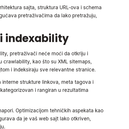
rhitektura sajta, struktura URL-ova i schema
gućava pretraživačima da lako pretražuju,
i indexability
ity, pretraživači neće moći da otkriju i
u crawlability, kao što su XML sitemaps,
jtom i indeksiraju sve relevantne stranice.
 interne strukture linkova, meta tagova i
 kategorizovan i rangiran u rezultatima
napori. Optimizacijom tehničkih aspekata kao
sigurava da je vaš web sajt lako otkriven,
ju.