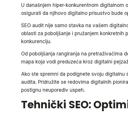
U današnjem hiper-konkurentnom digitalnom ok
osigurati da njihovo digitalno prisustvo bude 
SEO audit nije samo stavka na vašem digitalno
oblasti za poboljšanje i pružanjem konkretnih
konkurenciju.
Od poboljšanja rangiranja na pretraživačima d
mapa koja vodi preduzeća kroz digitalni pejza
Ako ste spremni da podignete svoju digitalnu st
audita. Pridružite se redovima digitalnih pionir
postignu neuporediv uspeh.
Tehnički SEO: Optimi