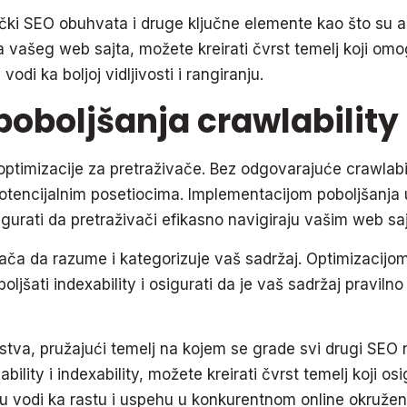
nički SEO obuhvata i druge ključne elemente kao što su a
 vašeg web sajta, možete kreirati čvrst temelj koji omo
odi ka boljoj vidljivosti i rangiranju.
poboljšanja crawlability 
 optimizacije za pretraživače. Bez odgovarajuće crawlabil
 potencijalnim posetiocima. Implementacijom poboljšanja 
sigurati da pretraživači efikasno navigiraju vašim web sa
ača da razume i kategorizuje vaš sadržaj. Optimizacijom
šati indexability i osigurati da je vaš sadržaj pravilno
stva, pružajući temelj na kojem se grade svi drugi SEO 
ability i indexability, možete kreirati čvrst temelj koji o
ju vodi ka rastu i uspehu u konkurentnom online okružen