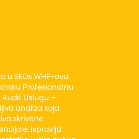
te u SEOs WHP-ovu
insku Profesionalnu
 Audit Uslugu –
ljiva analiza koja
riva skrivene
ncijale, ispravlja