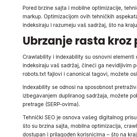
Pored brzine sajta i mobilne optimizacije, teh
markup. Optimizacijom ovih tehničkih aspekata
indeksiraju i razumeju vaš sadržaj, što na kraju v
Ubrzanje rasta kroz 
Crawlability i indexability su osnovni elementi
indeksiraju vaš sadržaj, čineći ga nevidljivim
robots.txt fajlovi i canonical tagovi, možete o
Indexability se odnosi na sposobnost pretraživ
izbegavanjem dupliranog sadržaja, možete pobolj
pretrage (SERP-ovima).
Tehnički SEO je osnova vašeg digitalnog prisu
što su brzina sajta, mobilna optimizacija, crawl
dostupan i prilagođen korisnicima – što na kra