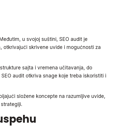
eđutim, u svojoj suštini, SEO audit je
, otkrivajući skrivene uvide i mogućnosti za
strukture sajta i vremena učitavanja, do
, SEO audit otkriva snage koje treba iskoristiti i
ijajući složene koncepte na razumljive uvide,
trategiji.
 uspehu