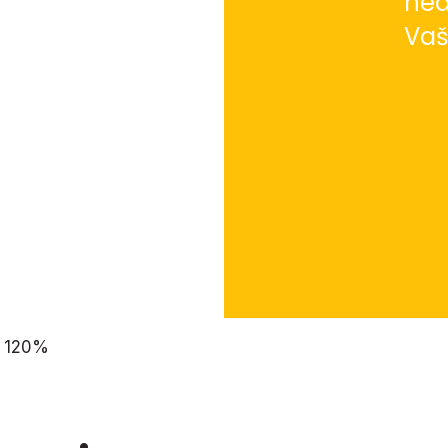
ned
Vaš
h 120%