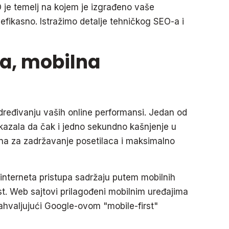
O je temelj na kojem je izgrađeno vaše
t efikasno. Istražimo detalje tehničkog SEO-a i
ta, mobilna
ređivanju vaših online performansi. Jedan od
pokazala da čak i jedno sekundno kašnjenje u
učna za zadržavanje posetilaca i maksimalno
 interneta pristupa sadržaju putem mobilnih
st. Web sajtovi prilagođeni mobilnim uređajima
zahvaljujući Google-ovom "mobile-first"