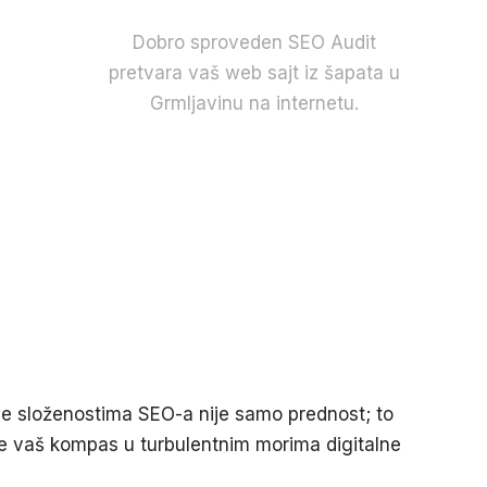
Dobro sproveden SEO Audit
pretvara vaš web sajt iz šapata u
Grmljavinu na internetu.
nje složenostima SEO-a nije samo prednost; to
e vaš kompas u turbulentnim morima digitalne