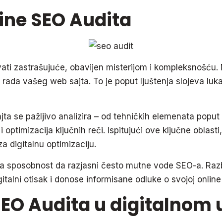
tine SEO Audita
ti zastrašujuće, obavijen misterijom i kompleksnošću. M
rada vašeg web sajta. To je poput ljuštenja slojeva luka
a se pažljivo analizira – od tehničkih elemenata poput 
i optimizacija ključnih reči. Ispitujući ove ključne oblasti
za digitalnu optimizaciju.
a sposobnost da razjasni često mutne vode SEO-a. Razb
alni otisak i donose informisane odluke o svojoj online s
SEO Audita u digitalnom