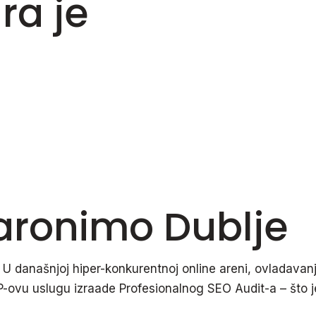
ra je
50%
Zaronimo Dublje
! U današnjoj hiper-konkurentnoj online areni, ovladava
ovu uslugu izraade Profesionalnog SEO Audit-a – što j