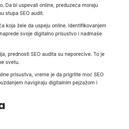
. Da bi uspevali online, preduzeća moraju
enu stupa SEO audit.
a koja žele da uspeju online. Identifikovanjem
unaprede svoje digitalno prisustvo i nadmaše
ja, prednosti SEO audita su neporecive. To je
ne svetu.
nline prisustva, vreme je da prigrlite moć SEO
opouzdanjem navigiraju digitalnim pejzažom i
a