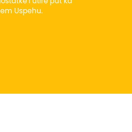
ostatke i utire put ka
em Uspehu.