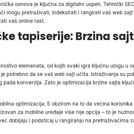
nička osnova je ključna za digitalni uspeh. Tehnički SE
či mogu pretraživati, indeksirati i rangirati vaš web saj
ti vaš online rast.
ke tapiserije: Brzina saj
štvo elemenata, od kojih svaki igra ključnu ulogu u od
e je potrebno da se vaš web sajt učita. Istraživanja su 
 pada konverzija. Zato je optimizacija brzine sajta klj
bilna optimizacija. S obzirom na to da većina korisnika
izovan za mobilne uređaje više nije opcija – to je nužno
već dobijaju i podsticaj u rangiranju na pretraživačima 