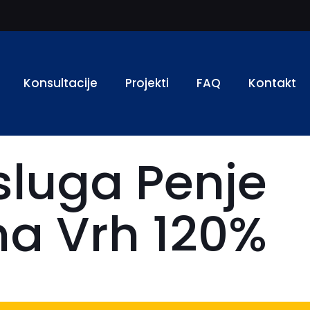
Konsultacije
Projekti
FAQ
Kontakt
sluga Penje
na Vrh 120%