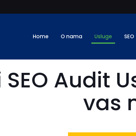
Home
O nama
Usluge
SEO
i SEO Audit U
vas 