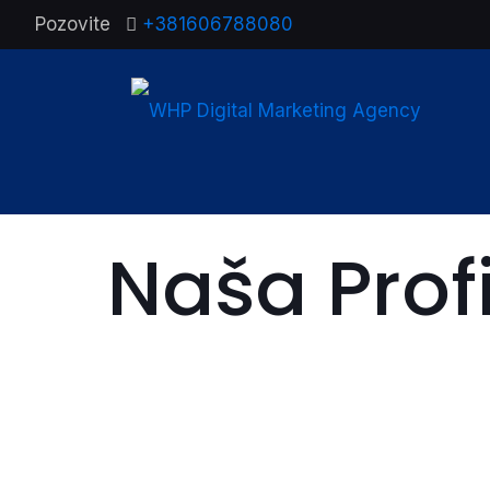
Pozovite
+381606788080
Naša Prof