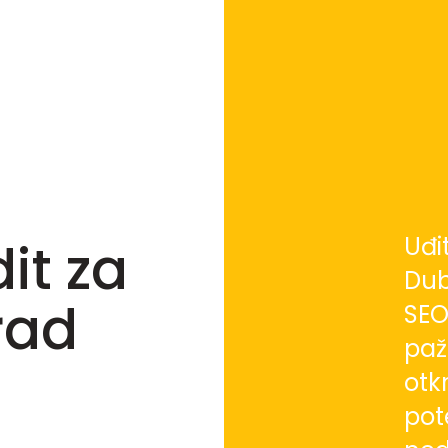
Uđi
it za
Dub
rad
SEO
paž
otk
pote