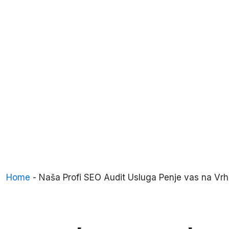
Home
-
Naša Profi SEO Audit Usluga Penje vas na Vr