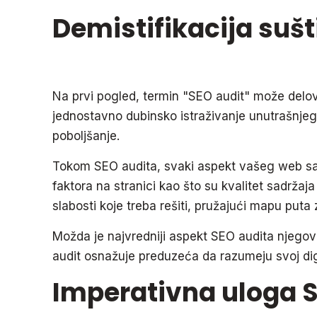
Demistifikacija suš
Na prvi pogled, termin "SEO audit" može delova
jednostavno dubinsko istraživanje unutrašnjeg 
poboljšanje.
Tokom SEO audita, svaki aspekt vašeg web sajt
faktora na stranici kao što su kvalitet sadržaja 
slabosti koje treba rešiti, pružajući mapu puta 
Možda je najvredniji aspekt SEO audita njegov
audit osnažuje preduzeća da razumeju svoj digit
Imperativna uloga 